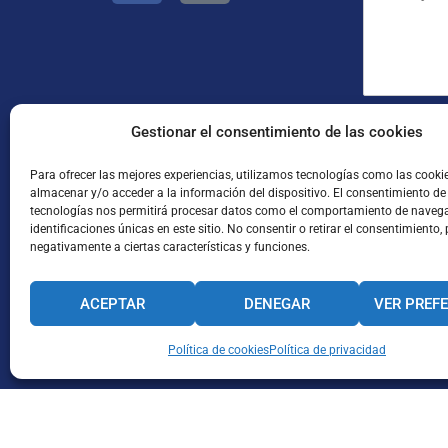
e
e
a
n
o
p
s
e
e
a
l
l
j
e
l
e
c
i
*
t
d
He leído
Gestionar el consentimiento de las cookies
r
o
ó
s
Para ofrecer las mejores experiencias, utilizamos tecnologías como las cooki
n
*
almacenar y/o acceder a la información del dispositivo. El consentimiento de
i
tecnologías nos permitirá procesar datos como el comportamiento de navega
c
identificaciones únicas en este sitio. No consentir o retirar el consentimiento,
o
negativamente a ciertas características y funciones.
*
ACEPTAR
DENEGAR
VER PREF
Enviar
CANAL INTERNO DE INFORMACIÓN
Política de cookies
CÓDIGO ÉTICO
Política de privacidad
PACTO EDUCA